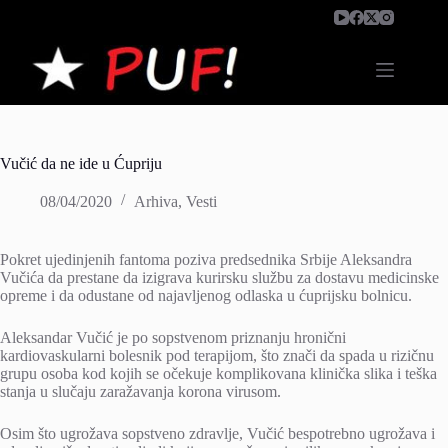
Skip
to
content
Vučić da ne ide u Ćupriju
08/04/2020
Arhiva
,
Vesti
Pokret ujedinjenih fantoma poziva predsednika Srbije Aleksandra
Vučića da prestane da izigrava kurirsku službu za dostavu medicinske
opreme i da odustane od najavljenog odlaska u ćuprijsku bolnicu.
Aleksandar Vučić je po sopstvenom priznanju hronični
kardiovaskularni bolesnik pod terapijom, što znači da spada u rizičnu
grupu osoba kod kojih se očekuje komplikovana klinička slika i teška
stanja u slučaju zaražavanja korona virusom.
Osim što ugrožava sopstveno zdravlje, Vučić bespotrebno ugrožava i