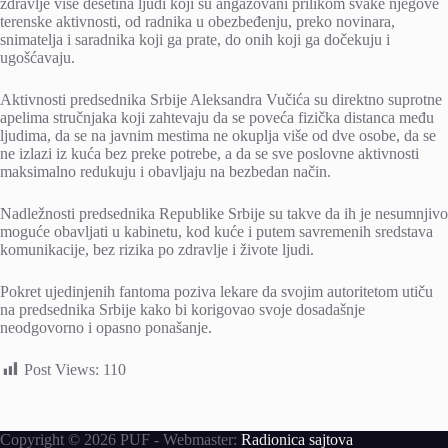
zdravlje više desetina ljudi koji su angažovani prilikom svake njegove
terenske aktivnosti, od radnika u obezbeđenju, preko novinara,
snimatelja i saradnika koji ga prate, do onih koji ga dočekuju i
ugošćavaju.
Aktivnosti predsednika Srbije Aleksandra Vučića su direktno suprotne
apelima stručnjaka koji zahtevaju da se poveća fizička distanca među
ljudima, da se na javnim mestima ne okuplja više od dve osobe, da se
ne izlazi iz kuća bez preke potrebe, a da se sve poslovne aktivnosti
maksimalno redukuju i obavljaju na bezbedan način.
Nadležnosti predsednika Republike Srbije su takve da ih je nesumnjivo
moguće obavljati u kabinetu, kod kuće i putem savremenih sredstava
komunikacije, bez rizika po zdravlje i živote ljudi.
Pokret ujedinjenih fantoma poziva lekare da svojim autoritetom utiču
na predsednika Srbije kako bi korigovao svoje dosadašnje
neodgovorno i opasno ponašanje.
Post Views:
110
Copyright © 2026 PUF - Webmaster:
Radionica sajtova