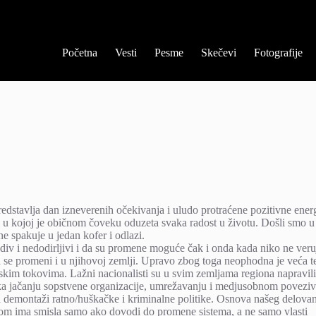
Početna
Vesti
Pesme
Skečevi
Fotografije
redstavlja dan izneverenih očekivanja i uludo protraćene pozitivne ener
lji u kojoj je običnom čoveku oduzeta svaka radost u životu. Došli smo u
e spakuje u jedan kofer i odlazi.
ediv i nedodirljivi i da su promene moguće čak i onda kada niko ne veru
 se promeni i u njihovoj zemlji. Upravo zbog toga neophodna je veća ten
skim tokovima. Lažni nacionalisti su u svim zemljama regiona napravili p
 jačanju sopstvene organizacije, umrežavanju i medjusobnom povezivanj
na demontaži ratno/huškačke i kriminalne politike. Osnova našeg delovanj
itikom ima smisla samo ako dovodi do promene sistema, a ne samo vlasti