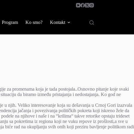
Program
Ko smo?
Kontakt
gije za promenama koja je tada postojala..Osnovno pitanje koje svaki
 situaciju da biramo između pristajanja i nedostajanja. Ko god ne
je u njih. Veliko interesovanje koja su dešavanja u Crnoj Gori izazvala
dencija jačanja i povezivanja političkih pokreta koji iskreno žele da
odele na njihove i naše i na “krilima“ takve retorike opstaju trideset
u sa pokretima iz regiona koji ne vuku repove iz prošlosti,a sve u
a biće rad na okupljanju svih onih koji preziru bavljenje politikom radi