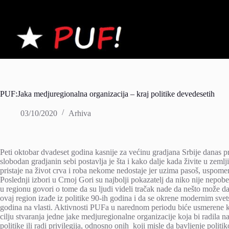
Skip
to
content
PUF:Jaka medjuregionalna organizacija – kraj politike devedesetih
03/10/2020
Arhiva
Peti oktobar dvadeset godina kasnije za većinu gradjana Srbije danas p
slobodan gradjanin sebi postavlja je šta i kako dalje kada živite u zem
pristaje na život crva i roba nekome nedostaje jer uzima pasoš, uspomen
Poslednji izbori u Crnoj Gori su najbolji pokazatelj da niko nije nepob
u regionu govori o tome da su ljudi videli tračak nade da nešto može da
ovaj region izađe iz politike 90-ih godina i da se okrene modernim svet
godina na vlasti. Aktivnosti PUFa u narednom periodu biće usmerene ka
cilju stvaranja jedne jake medjuregionalne organizacije koja bi radila 
politike ili radi privilegija, odnosno onih koji misle da bavljenje pol