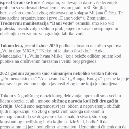
ispred Gradske kuće
Zrenjanin, zahtevajući da se višedecenijski
problem sa vodosnabdevanjem u ovom gradu reši. Štrajk je
bezuspešno okončan zbog zdravstvenog kolapsa Miljana Čičića. Te
iste godine organizujemo i prve „Dane vode“ u Zrenjaninu .
Trodnevnu manifestacija “Dani vode”
osmislili smo kao vid
protesta, nezadovoljni stalnim probijanjem rokova i neispunjenim
obećanjima vezanim za izgradnju fabrike vode.
Tokom leta, jeseni i zime 2020
.godine snimamo nekoliko spotova
„Vulin digo MIGA,“ “Neko mi je ukrao fasciklo,“ “Anka
Mandatarka“ i „Vulin hvata Miška“ koja beleže odličan prijem kod
publike na društvenim mrežama i veliki broj pregleda.
2021 godinu započeli smo snimanjem nekoliko velikih hitova:
„Promena sistema,“ “Aca zvani laž“ i „Bunga, Bunga,“ pesme koja je
napravila pravu pometnju u javnosti zbog teme koja je obradjena.
Tokom višegodišnjeg opozicionog delovanja, upoznali smo većinu
lidera opozicije, ali i mnogo
običnog naroda koji želi drugačiju
Srbiju
. Uočili smo nepremostivi jaz, oličen u nepoverenju običnih
ljudi u opoziciju, što zbog objektivnih razloga oslikanih u
nemogućnosti da se dogovore oko banalnih stvari, što zbog
konstantnog medijskog linča kojim su izloženi, i odlučili da
premostimo taj jaz i ponudimo alternativu. Uznemireni činjenicom da