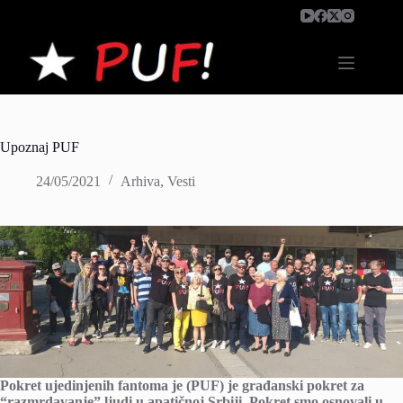
Skip
to
content
Upoznaj PUF
24/05/2021
Arhiva
,
Vesti
Pokret ujedinjenih fantoma je (PUF) je građanski pokret za
“razmrdavanje” ljudi u apatičnoj Srbiji. Pokret smo osnovali u