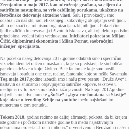
Zrenjaninu u maju 2017. kao udruženje građana, sa ciljem da
satiričnim nastupima, sa vrlo ozbiljnim porukama, ukažemo na
štetočinsko delovanje aktuelne vlasti
. Šalu i provokaciju smo
odabrali za naš stil, radi efikasnijeg i slikovitijeg okupljanja svih ljudi,
ali to ne znači da mi nismo organizacija ozbiljnih ljudi. Pokret čine
ljudi različitih interesovanja i životnih iskustava, ali koji deluju po istim
principima, vođeni istim vrednostima.
Inicijatori pokreta su Miljan
Čičić, diplomirani ekonomista i Milan Pernat, saobraćajni
inženjer- specijalista.
Na početku našeg delovanja 2017.godine odabrali smo i specifičan
vizuelni identitet oličen u maskama, koje su predstavljale simboličan
paradoks države u kojoj živimo. Bele fantomke koje smo nosili
ismevaju i osuđuju one crne, realne, fantomke koje su rušile Savamalu.
Tog maja 2017
.godine izbacili smo i našu prvu pesmu „Druže Ave“ i
nastavili da snimamo i objavljujemo satirične klipove, tekstove u
medijima i vrlo brzo smo došli u žižu javnosti. Na kraju 2017.godine
objavili smo i dve numere
„Šuške“ i „Igra rnr fonatana sa Slavije“
koje ulaze u trending Srbije na youtube
među najslušanijim
numerama u tom trenutku.
Tokom 2018
. godine radimo na daljoj afirmaciji pokreta, da bi krajem
iste godine i početkom naredne godine bili među najaktivnijim
učesnicima protesta „1 od 5 miliona,“ prvenstveno u Beogradu i našem