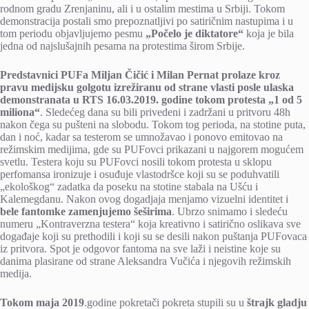
rodnom gradu Zrenjaninu, ali i u ostalim mestima u Srbiji. Tokom
demonstracija postali smo prepoznatljivi po satiričnim nastupima i u
tom periodu objavljujemo pesmu
„Počelo je diktatore“
koja je bila
jedna od najslušajnih pesama na protestima širom Srbije.
Predstavnici PUFa Miljan Čičić i Milan Pernat prolaze kroz
pravu medijsku golgotu izrežiranu od strane vlasti posle ulaska
demonstranata u RTS 16.03.2019. godine tokom protesta „
1 od 5
miliona“
. Sledećeg dana su bili privedeni i zadržani u pritvoru 48h
nakon čega su pušteni na slobodu. Tokom tog perioda, na stotine puta,
dan i noć, kadar sa testerom se umnožavao i ponovo emitovao na
režimskim medijima, gde su PUFovci prikazani u najgorem mogućem
svetlu. Testera koju su PUFovci nosili tokom protesta u sklopu
perfomansa ironizuje i osuđuje vlastodršce koji su se poduhvatili
„ekološkog“ zadatka da poseku na stotine stabala na Ušću i
Kalemegdanu. Nakon ovog dogadjaja menjamo vizuelni identitet i
bele fantomke zamenjujemo šeširima
. Ubrzo snimamo i sledeću
numeru „Kontraverzna testera“ koja kreativno i satirično oslikava sve
događaje koji su prethodili i koji su se desili nakon puštanja PUFovaca
iz pritvora. Spot je odgovor fantoma na sve laži i neistine koje su
danima plasirane od strane Aleksandra Vučića i njegovih režimskih
medija.
Tokom maja 2019
.godine pokretači pokreta stupili su u
štrajk gladju