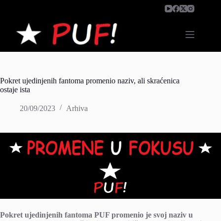
Skip
to
content
Pokret ujedinjenih fantoma promenio naziv, ali skraćenica
ostaje ista
20/09/2023
Arhiva
Pokret ujedinjenih fantoma PUF promenio je svoj naziv u