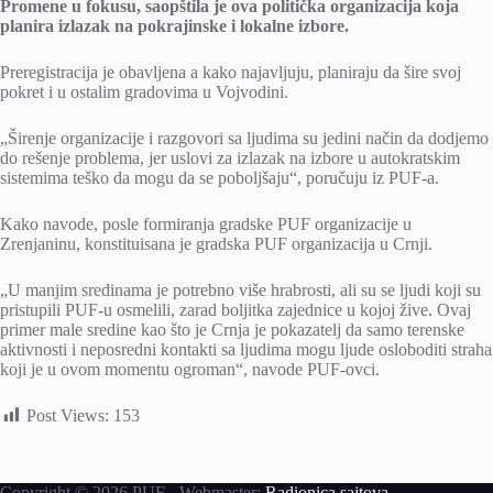
Promene u fokusu, saopštila je ova politička organizacija koja
planira izlazak na pokrajinske i lokalne izbore.
Preregistracija je obavljena a kako najavljuju, planiraju da šire svoj
pokret i u ostalim gradovima u Vojvodini.
„Širenje organizacije i razgovori sa ljudima su jedini način da dodjemo
do rešenje problema, jer uslovi za izlazak na izbore u autokratskim
sistemima teško da mogu da se poboljšaju“, poručuju iz PUF-a.
Kako navode, posle formiranja gradske PUF organizacije u
Zrenjaninu, konstituisana je gradska PUF organizacija u Crnji.
„U manjim sredinama je potrebno više hrabrosti, ali su se ljudi koji su
pristupili PUF-u osmelili, zarad boljitka zajednice u kojoj žive. Ovaj
primer male sredine kao što je Crnja je pokazatelj da samo terenske
aktivnosti i neposredni kontakti sa ljudima mogu ljude osloboditi straha
koji je u ovom momentu ogroman“, navode PUF-ovci.
Post Views:
153
Copyright © 2026 PUF - Webmaster:
Radionica sajtova